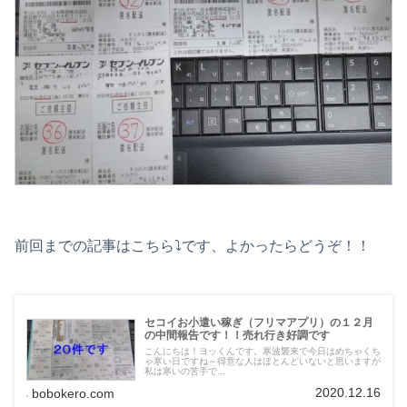
前回までの記事はこちら⤵です、よかったらどうぞ！！
セコイお小遣い稼ぎ（フリマアプリ）の１２月
の中間報告です！！売れ行き好調です
こんにちは！ヨッくんです。寒波襲来で今日はめちゃくち
ゃ寒い日ですね～得意な人はほとんどいないと思いますが
私は寒いの苦手で...
2020.12.16
bobokero.com