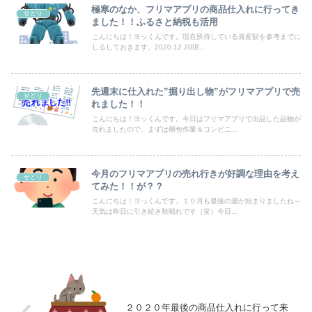
極寒のなか、フリマアプリの商品仕入れに行ってき
せどり
ました！！ふるさと納税も活用
こんにちは！ヨッくんです。現在所持している資産額を参考までに
しるしておきます。2020.12.20現...
先週末に仕入れた”掘り出し物”がフリマアプリで売
せどり
れました！！
こんにちは！ヨッくんです。今日はフリマアプリで出品した品物が
売れましたので、まずは梱包作業＆コンビニ...
今月のフリマアプリの売れ行きが好調な理由を考え
せどり
てみた！！が？？
こんにちは！ヨっくんです。１０月も最後の週が始まりましたね～
天気は昨日に引き続き秋晴れです（笑）今日...
２０２０年最後の商品仕入れに行って来