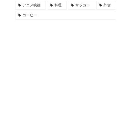
アニメ映画
料理
サッカー
外食
コーヒー