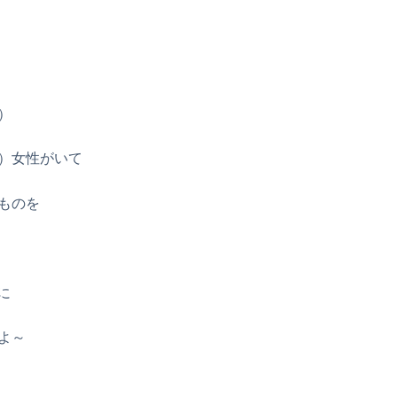
）
）女性がいて
ものを
に
よ～