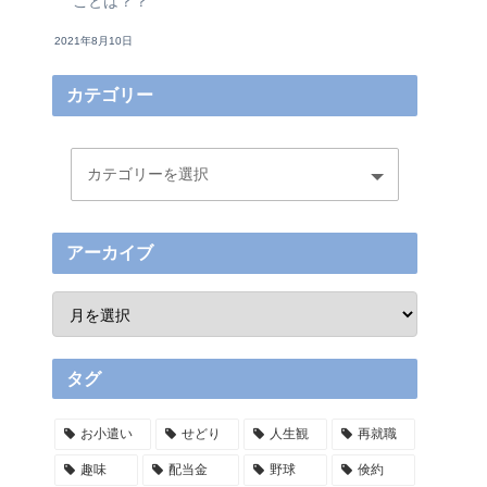
ことは？？
2021年8月10日
カテゴリー
アーカイブ
タグ
お小遣い
せどり
人生観
再就職
趣味
配当金
野球
倹約